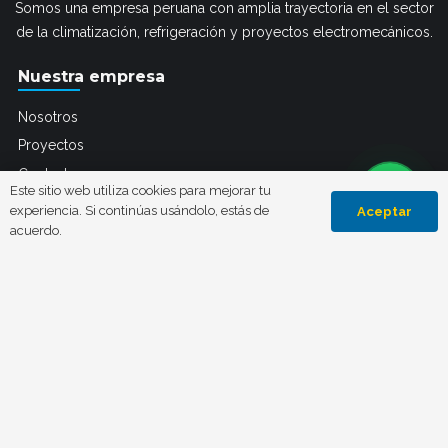
Somos una empresa peruana con amplia trayectoria en el sector
de la climatización, refrigeración y proyectos electromecánicos.
Nuestra empresa
Nosotros
Proyectos
Contacto
Este sitio web utiliza cookies para mejorar tu
Política de Privacidad
experiencia. Si continúas usándolo, estás de
Aceptar
acuerdo.
keyboard_arrow_up
Nuestros servicios
Electromecánica y Automatización
Refrigeración Industrial/Comercial