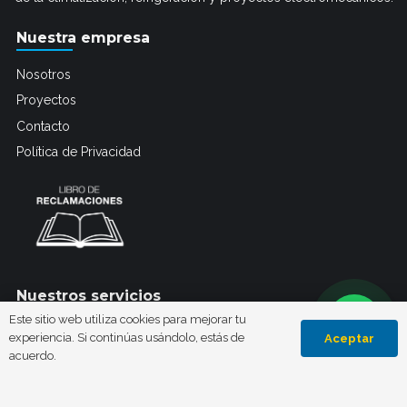
Nuestra empresa
Nosotros
Proyectos
Contacto
Política de Privacidad
Nuestros servicios
Este sitio web utiliza cookies para mejorar tu
Electromecánica y Automatización
experiencia. Si continúas usándolo, estás de
Aceptar
acuerdo.
Refrigeración Industrial/Comercial
Mantenimiento Preventivo y Correctivo